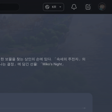
KR
기한 보물을 찾는 상인의 손에 있다. 「속세의 주전자」의 
정」에 담긴 선율: 「Miko‘s Night」