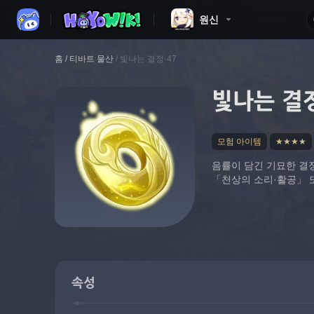
원신
홈
/
티바트 물산
/
빛나는 결정·47
빛나는 결
모험 아이템
★★★★
음률이 담긴 기묘한 결정
「천상의 소리·활공」 또
속성