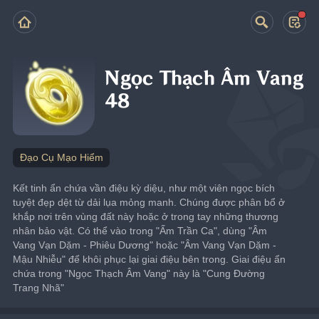
Ngọc Thạch Âm Vang
48
Đạo Cụ Mạo Hiểm
Kết tinh ẩn chứa vần điệu kỳ diệu, như một viên ngọc bích 
tuyệt đẹp dệt từ dải lụa mỏng manh. Chúng được phân bổ ở 
khắp nơi trên vùng đất này hoặc ở trong tay những thương 
nhân bảo vật. Có thể vào trong "Ấm Trần Ca", dùng "Âm 
Vang Vạn Dặm - Phiêu Dương" hoặc "Âm Vang Vạn Dặm - 
Mậu Nhiễu" để khôi phục lại giai điệu bên trong. Giai điệu ẩn 
chứa trong "Ngọc Thạch Âm Vang" này là "Cung Đường 
Trang Nhã"