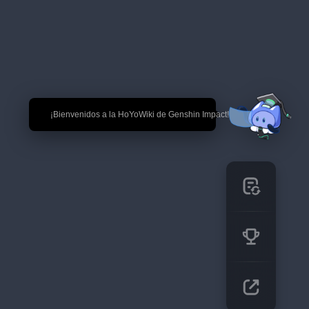
🎉 ¡Bienvenidos a la HoYoWiki de Genshin Impact!