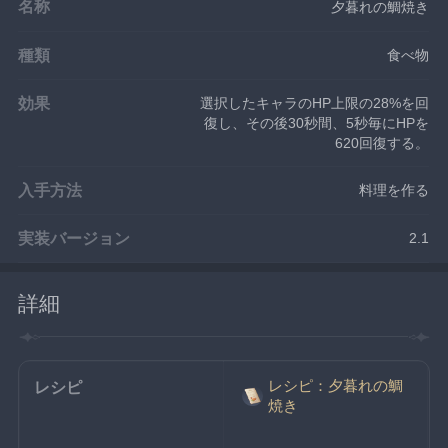
名称
夕暮れの鯛焼き
種類
食べ物
効果
選択したキャラのHP上限の28%を回
復し、その後30秒間、5秒毎にHPを
620回復する。
入手方法
料理を作る
実装バージョン
2.1
詳細
レシピ：夕暮れの鯛
レシピ
焼き