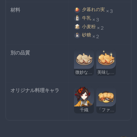
夕暮れの実
材料
×３
牛乳
×３
小麦粉
×２
砂糖
×２
別の品質
微妙な夕暮れの鯛焼き
美味しそうな夕暮れの鯛焼き
オリジナル料理キャラ
千織
「ファッションショー」