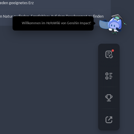
eden geeignetes Erz
ien Natur zu finden  Empfohlen: Auf dem Drachengrat zu finden
🎉 Willkommen im HoYoWiki von Genshin Impact!