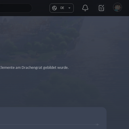
DE
er Elemente am Drachengrat gebildet wurde.