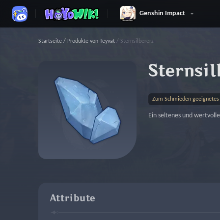
Genshin Impact
Startseite
/
Produkte von Teyvat
/
Sternsilbererz
Sternsil
Zum Schmieden geeignetes 
Ein seltenes und wertvoll
Attribute