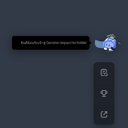
🎉 ยินดีต้อนรับเข้าสู่ Genshin Impact HoYoWiki