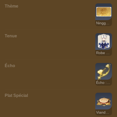
Thème
Ningguang - Phénix
Tenue
Robe de soirée d'orchidées
Écho
Écho : Megrez de l'éclipse
Plat Spécial
Viande-mora façon Caesor