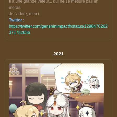
Il a une grande valeur... qui ne se mesure pas en 
moras. 
Je l'adore, merci.
Twitter :
https://twitter.com/genshinimpactfr/status/1298470262
371782656
2021