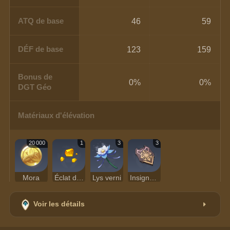
ATQ de base
46
59
DÉF de base
123
159
Bonus de
0%
0%
DGT Géo
Matériaux d'élévation
20 000
1
3
3
Mora
Éclat de topaze prithiva
Lys verni
Insigne de nouvelle recrue
Voir les détails