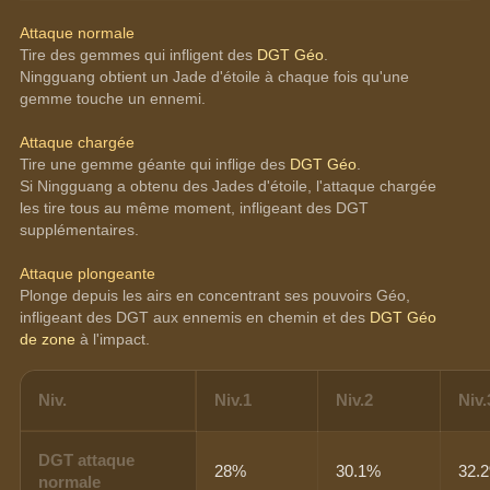
Attaque normale
Tire des gemmes qui infligent des 
DGT Géo
.
Ningguang obtient un Jade d'étoile à chaque fois qu'une 
gemme touche un ennemi.
Attaque chargée
Tire une gemme géante qui inflige des 
DGT Géo
.
Si Ningguang a obtenu des Jades d'étoile, l'attaque chargée 
les tire tous au même moment, infligeant des DGT 
supplémentaires.
Attaque plongeante
Plonge depuis les airs en concentrant ses pouvoirs Géo, 
infligeant des DGT aux ennemis en chemin et des 
DGT Géo 
de zone
 à l'impact.
Niv.
Niv.1
Niv.2
Niv.
DGT attaque
28%
30.1%
32.
normale