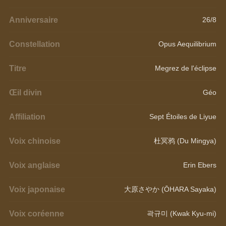
Anniversaire
26/8
Constellation
Opus Aequilibrium
Titre
Megrez de l'éclipse
Œil divin
Géo
Affiliation
Sept Étoiles de Liyue
Voix chinoise
杜冥鸦 (Du Mingya)
Voix anglaise
Erin Ebers
Voix japonaise
大原さやか (ŌHARA Sayaka)
Voix coréenne
곽규미 (Kwak Kyu-mi)