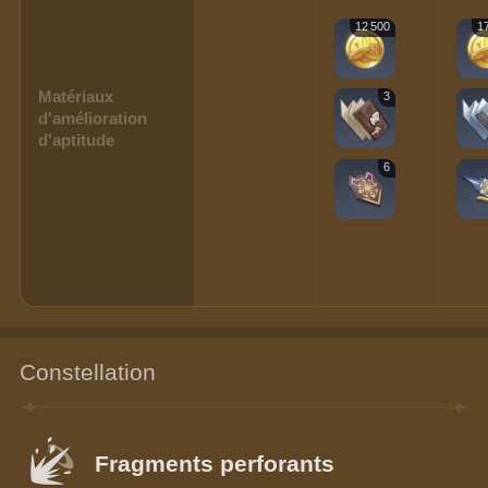
12 500
1
Matériaux
3
d'amélioration
d'aptitude
6
Constellation
Fragments perforants