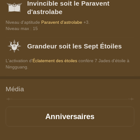
Invincible soit le Paravent
d'astrolabe
Niveau d'aptitude 
Paravent d'astrolabe
 +3.
Niveau max : 15
Grandeur soit les Sept Étoiles
L'activation d'
Éclatement des étoiles
 confère 7 Jades d'étoile à 
Ningguang.
Média
Anniversaires