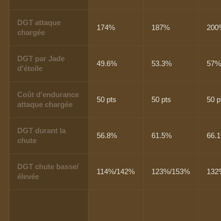
DGT attaque
174%
187%
200
chargée
DGT par Jade
49.6%
53.3%
57
d'étoile
Coût d'endurance
50 pts
50 pts
50 p
attaque chargée
DGT durant la
56.8%
61.5%
66.
chute
DGT chute basse/
114%/142%
123%/153%
132
élevée