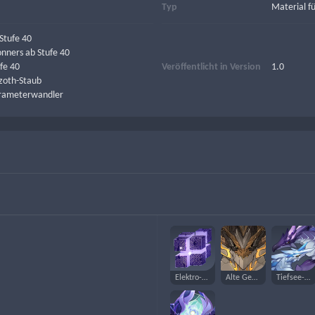
Typ
Material f
Stufe 40
nners ab Stufe 40
fe 40
Veröffentlicht in Version
1.0
zoth-Staub
arameterwandler
Elektro-Hypostase
Alte Geo-Drachenechse
Tiefsee-Drachenechsen-Herde