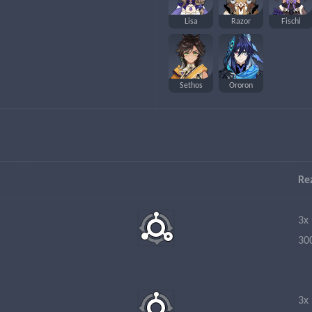
Lisa
Razor
Fischl
Sethos
Ororon
Re
3x
30
3x