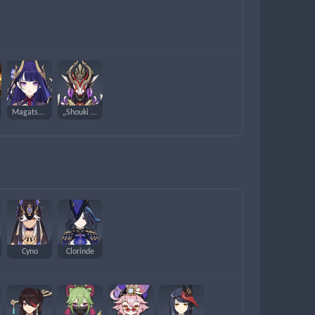
Magatsu Mitake Narukami no Mikoto
„Shouki no Kami“
Cyno
Clorinde