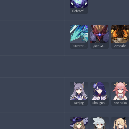
Tiefenpflanze – Typ 1
Furchterregender Sturmschrecken
„Der Graf“
Azhdaha
Keqing
Shougun Raiden
Yae Miko