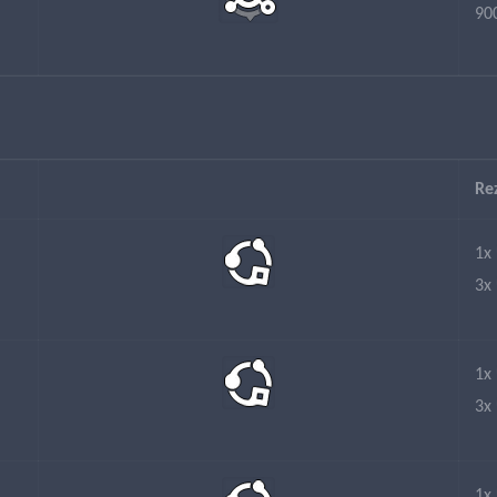
90
Re
1x
3x
1x
3x
1x