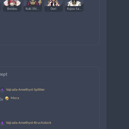
Beidou
Kuki Shinobu
Dori
Kujou Sara
zept
Vajrada-Amethyst-Splitter
Mora
0x
Vajrada-Amethyst-Bruchstück