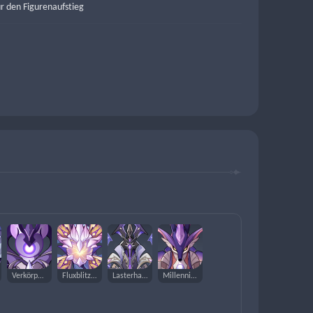
ür den Figurenaufstieg
Verkörperung des Donners
Fluxblitzbaum
Lasterhafter Täufer
Millenniums-Perlenseepferd