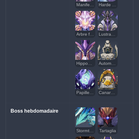
Manifestation du tonnerre
Harde d'Élémentosaures abyssaux
Arbre foudroyé
Lustrateur inique
Hippocampe perlé millénaire
Automate de source secrète : Configurateur
Papille obombrée
Canard à torgnoles
Boss hebdomadaire
Stormterror
Tartaglia