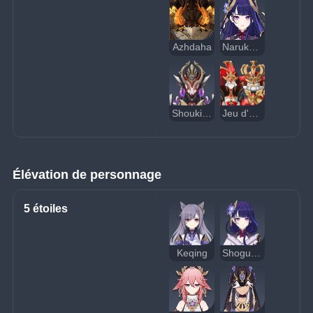
Azhdaha
Narukami no Mikoto la destructrice
Shouki no Kami, le prodige
Jeu d'échecs devant la porte
Élévation de personnage
5 étoiles
Keqing
Shogun Raiden