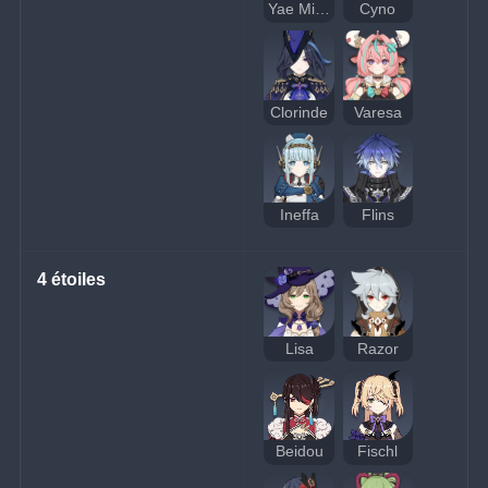
Yae Miko
Cyno
Clorinde
Varesa
Ineffa
Flins
4 étoiles
Lisa
Razor
Beidou
Fischl