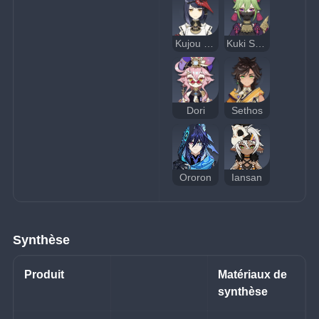
Kujou Sara
Kuki Shinobu
Dori
Sethos
Ororon
Iansan
Synthèse
Produit
Matériaux de 
synthèse