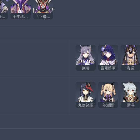
深罪浸禮者
千年珍珠駿麟
「正機之神」
刻晴
雷電將軍
賽諾
九條裟羅
菲謝爾
雷澤