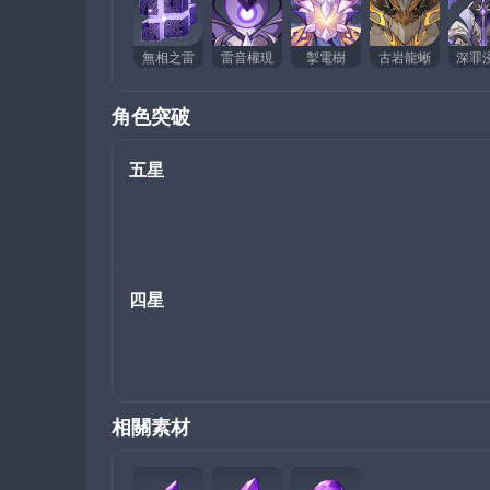
無相之雷
雷音權現
掣電樹
古岩龍蜥
角色突破
五星
四星
相關素材