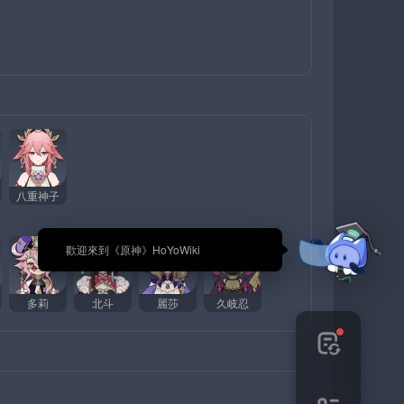
八重神子
🎉 歡迎來到《原神》HoYoWiki
多莉
北斗
麗莎
久岐忍