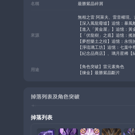
名稱
最勝紫晶碎屑
無相之雷 阿萊夫、雷音權現
【深入風龍廢墟】追憶：暴風般狂嘯之龍 I /
【進入「黃金屋」】追憶：黃金與孤影 I /
來源
【「伏龍樹」之底】追憶：搖撼山嶽之龍 I
【夢想樂土之歿】追憶：永恆的守護者 I /
【淨琉璃工坊】追憶：七葉中尊琉璃壇 I 
【紀念品商店】、璃月星稀【
【角色突破】雷元素角色
用途
【煉金】最勝紫晶斷片
掉落列表及角色突破
掉落列表