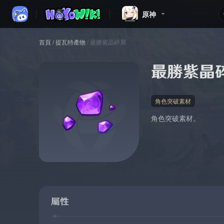
原神
首頁
/
提瓦特產物
/
最勝紫晶碎屑
最勝紫晶
角色突破素材
角色突破素材。
屬性