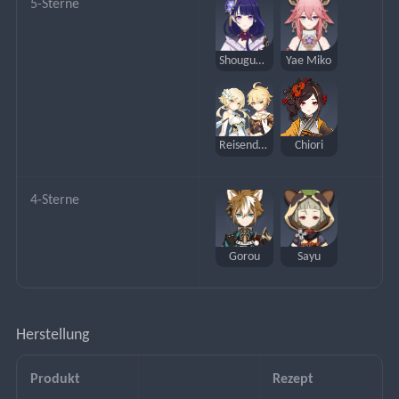
5-Sterne
Shougun Raiden
Yae Miko
Reisender (Elektro)
Chiori
4-Sterne
Gorou
Sayu
Herstellung
Produkt
Rezept