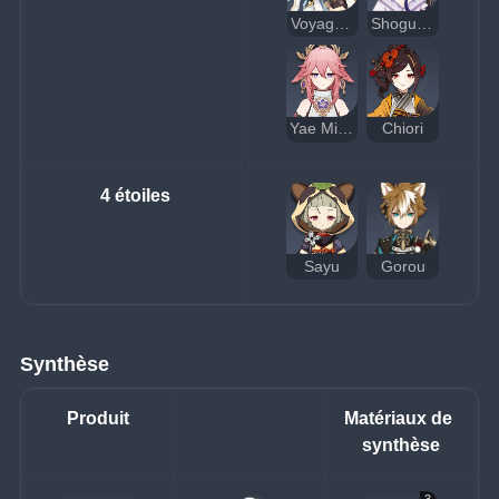
Voyageur (Électro)
Shogun Raiden
Yae Miko
Chiori
4 étoiles
Sayu
Gorou
Synthèse
Produit
Matériaux de 
synthèse
3