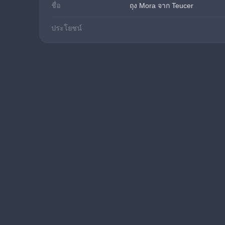
ชื่อ
ถุง Mora จาก Teucer
ประโยชน์