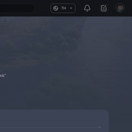
TH
.
nk"