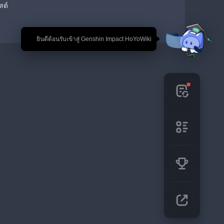
สต์
🎉 ยินดีต้อนรับเข้าสู่ Genshin Impact HoYoWiki