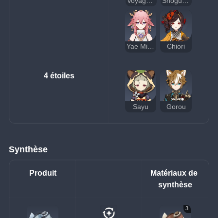
Voyageur (Électro)
Shogun Raiden
Yae Miko
Chiori
4 étoiles
Sayu
Gorou
Synthèse
Produit
Matériaux de 
synthèse
3