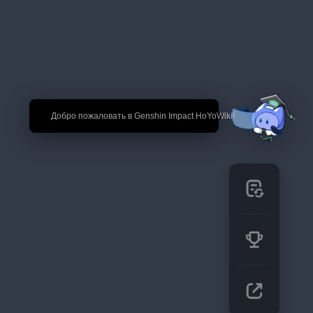
🎉 Добро пожаловать в Genshin Impact HoYoWiki!