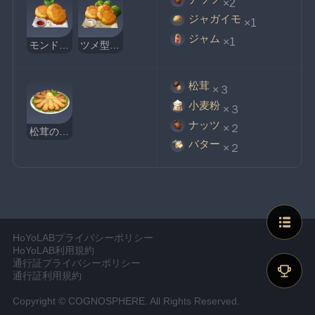
×2
ジャガイモ
×1
ジャム
×1
モンド風ハッシュドポテト
ツメ型ハッシュドポテト
松茸
×３
小麦粉
×３
ナッツ
×２
松茸のバター焼き
バター
×２
HoYoLABプライバシーポリシー
HoYoLAB利用規約
通行証プライバシーポリシー
通行証利用規約
Copyright © COGNOSPHERE. All Rights Reserved.