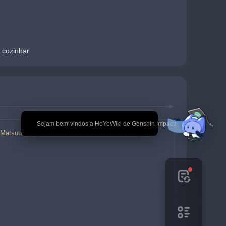
 cozinhar
🎉 Sejam bem-vindos a HoYoWiki de Genshin Impact!
 Matsutake