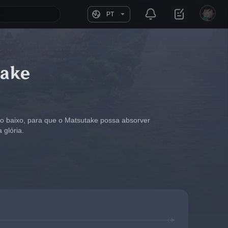
PT
take
go baixo, para que o Matsutake possa absorver 
 glória.