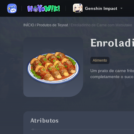
Genshin Impact
INÍCIO
/
Produtos de Teyvat
/
Enroladinho de Carne com Matsutake
Enrolad
Alimento
Um prato de carne frit
completamente o suco 
Atributos