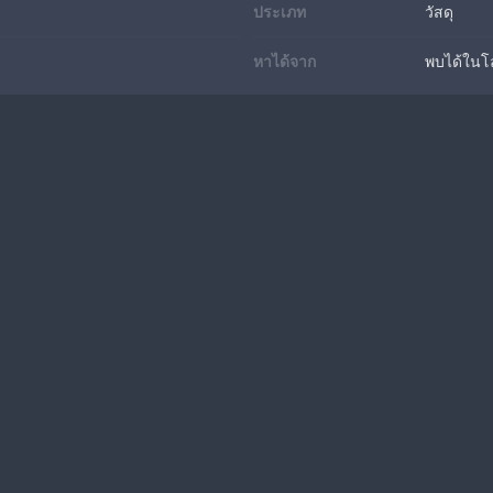
ประเภท
วัสดุ
หาได้จาก
พบได้ในโ