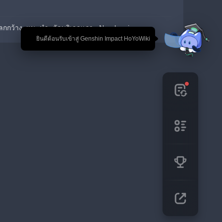
ลกกว้าง  แนะนำ: ตัดบริเวณเกาะ Narukami
🎉 ยินดีต้อนรับเข้าสู่ Genshin Impact HoYoWiki