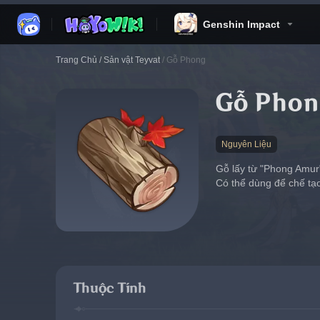
Genshin Impact
Trang Chủ
/
Sản vật Teyvat
/
Gỗ Phong
Gỗ Phon
Nguyên Liệu
Gỗ lấy từ "Phong Amur"
Có thể dùng để chế tạo 
Thuộc Tính