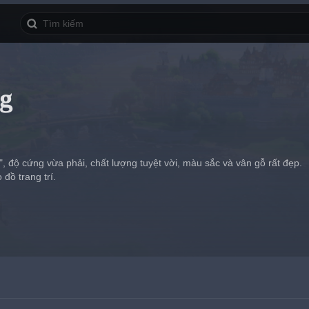
g
, độ cứng vừa phải, chất lượng tuyệt vời, màu sắc và vân gỗ rất đẹp.
đồ trang trí.