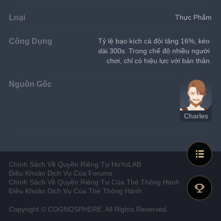
Loại
Thực Phẩm
Công Dụng
Tỷ lệ bạo kích cả đội tăng 16%, kéo 
dài 300s. Trong chế độ nhiều người 
chơi, chỉ có hiệu lực với bản thân.
Nguồn Gốc
Charles
Chính Sách Về Quyền Riêng Tư HoYoLAB
Điều Khoản Dịch Vụ Của Forums
Chính Sách Về Quyền Riêng Tư Của Thẻ Thông Hành
Điều Khoản Dịch Vụ Của Thẻ Thông Hành
Copyright © COGNOSPHERE. All Rights Reserved.