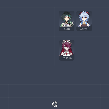
Xiao
Ganyu
Rosalia