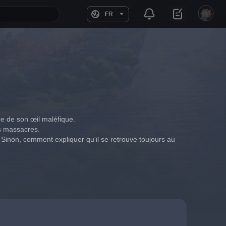
FR
ce de son œil maléfique.
es massacres.
. Sinon, comment expliquer qu'il se retrouve toujours au 