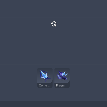
Corne de Monoceros Caeli
Fragment du démon