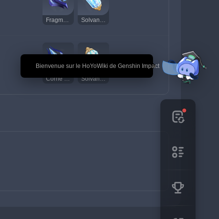
Fragment du démon
Solvant de rêve
🎉 Bienvenue sur le HoYoWiki de Genshin Impact
Corne de Monoceros Caeli
Solvant de rêve