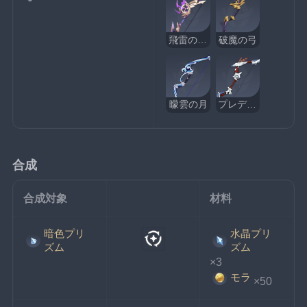
飛雷の鳴弦
破魔の弓
曚雲の月
プレデター
合成
合成対象
材料
暗色プリ
水晶プリ
ズム
ズム
×3
モラ
×50