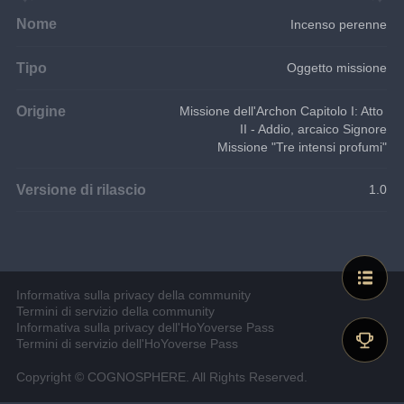
Nome
Incenso perenne
Tipo
Oggetto missione
Origine
Missione dell'Archon Capitolo I: Atto 
II - Addio, arcaico Signore
Missione "Tre intensi profumi"
Versione di rilascio
1.0
Informativa sulla privacy della community
Termini di servizio della community
Informativa sulla privacy dell'HoYoverse Pass
Termini di servizio dell'HoYoverse Pass
Copyright © COGNOSPHERE. All Rights Reserved.