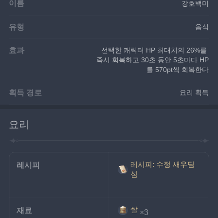
이름
강호백미
유형
음식
효과
선택한 캐릭터 HP 최대치의 26%를 
즉시 회복하고 30초 동안 5초마다 HP
를 570pt씩 회복한다
획득 경로
요리 획득
요리
레시피: 수정 새우딤
레시피
섬
쌀
재료
×3