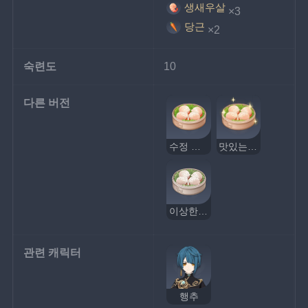
생새우살
×3
당근
×2
숙련도
10
다른 버전
수정 새우딤섬
맛있는 수정 새우딤섬
이상한 수정 새우딤섬
관련 캐릭터
행추