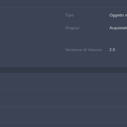
Tipo
Oggetto 
Origine
Acquistab
Versione di rilascio
2.0