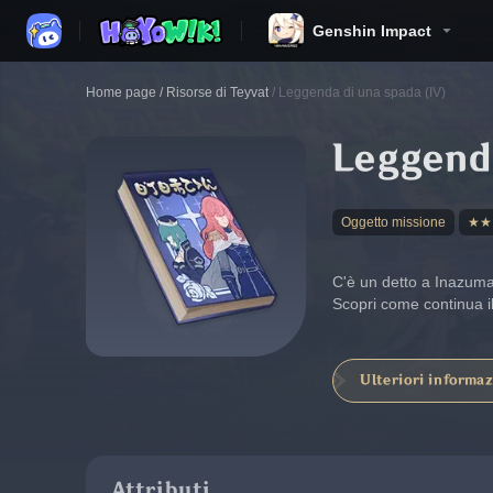
Genshin Impact
Home page
/
Risorse di Teyvat
/
Leggenda di una spada (IV)
Leggenda
Oggetto missione
★★
C'è un detto a Inazuma: 
Scopri come continua i
Ulteriori informaz
Attributi