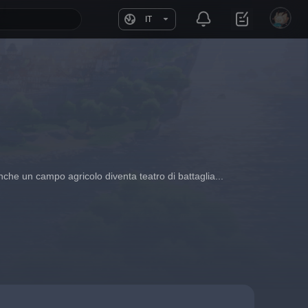
IT
anche un campo agricolo diventa teatro di battaglia... 