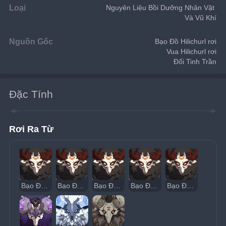
Loại
Nguyên Liệu Bồi Dưỡng Nhân Vật 
Và Vũ Khí
Nguồn Gốc
Bạo Đồ Hilichurl rơi
Vua Hilichurl rơi
Đổi Tinh Trần
Đặc Tính
Rơi Ra Từ
Bạo Đồ Hilichurl Khiên Gỗ
Bạo Đồ Hilichurl Khiên Đá
Bạo Đồ Hilichurl Khiên Băng
Bạo Đồ Hilichurl Búa Lửa
Bạo Đồ Hilichurl Búa Lôi