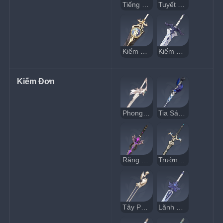
Tiếng Gió Trong Rừng Thông
Tuyết Vùi Tinh Ngân
Kiếm Chuông
Kiếm Thiết Ảnh
Kiếm Đơn
Phong Ưng Kiếm
Tia Sáng Nơi Hẻm Tối
Răng Nanh Rỉ Sét
Trường Kiếm Tông Thất
Tây Phong Kiếm
Lãnh Nhẫn