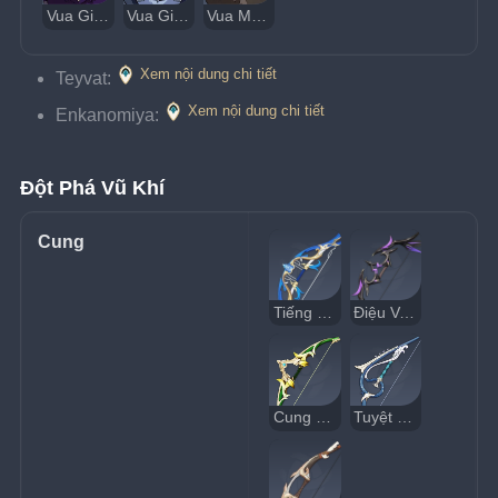
Vua Giáp Lôi Hilichurl
Vua Giáp Băng Hilichurl
Vua Mũ Đá Hilichurl
Xem nội dung chi tiết
Teyvat:
Xem nội dung chi tiết
Enkanomiya:
Đột Phá Vũ Khí
Cung
Tiếng Thở Dài Vô Tận
Điệu Van Ban Đêm
Cung Sắc Xanh
Tuyệt Huyền