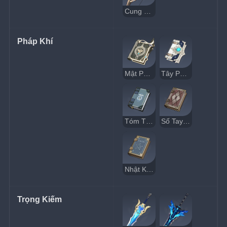
Cung Lông Vịt
Pháp Khí
Mật Pháp Tông Thất
Tây Phong Mật Điển
Tóm Tắt Ma Pháp
Số Tay Ma Pháp
Nhật Ký Học Sinh
Trọng Kiếm