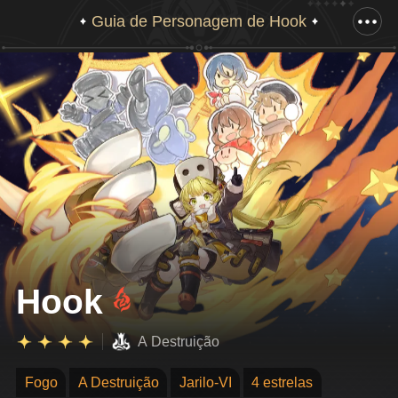
Guia de Personagem de Hook
Arraste para baixo para ver a ilustração completa
Hook
A Destruição
Fogo
A Destruição
Jarilo-VI
4 estrelas