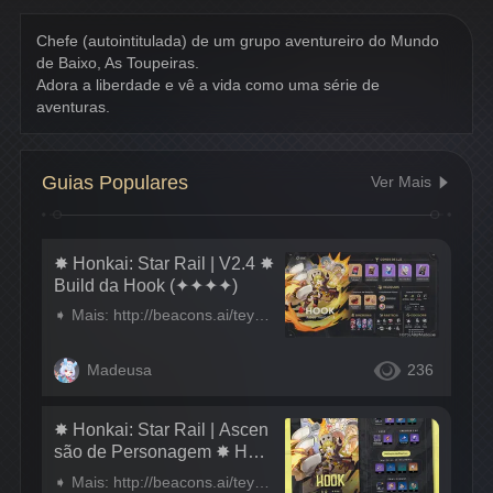
Chefe (autointitulada) de um grupo aventureiro do Mundo 
de Baixo, As Toupeiras.
Adora a liberdade e vê a vida como uma série de 
aventuras.
Guias Populares
Ver Mais
✸ Honkai: Star Rail | V2.4 ✸
Build da Hook (✦✦✦✦)
➧ Mais: http://beacons.ai/teyvatbrasil
Madeusa
236
✸ Honkai: Star Rail | Ascen
são de Personagem ✸ Hoo
k (✦✦✦✦)
➧ Mais: http://beacons.ai/teyvatbrasil