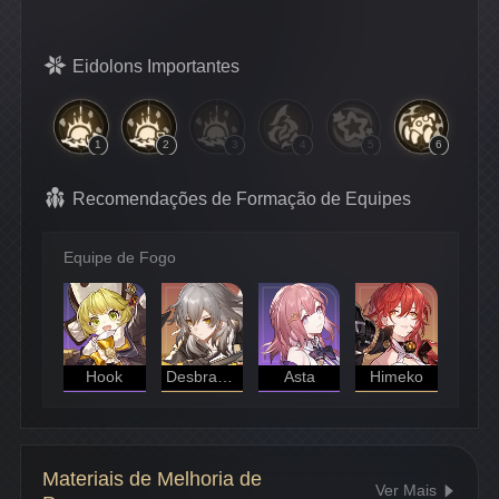
Eidolons Importantes
1
2
3
4
5
6
Recomendações de Formação de Equipes
Equipe de Fogo
Hook
Desbravador(a) - A Preservação
Asta
Himeko
Materiais de Melhoria de
Ver Mais