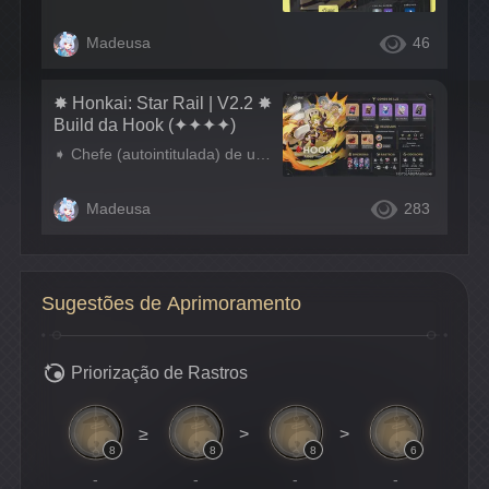
Madeusa
46
✸ Honkai: Star Rail | V2.2 ✸
Build da Hook (✦✦✦✦)
➧ Chefe (autointitulada) de um grupo aventureiro do Mundo de Baixo, as Toupeiras. Adora a liberdade e vê a vida como uma série de aventuras. Nos siga em nossas redes sociais: https://beacons.ai/teyvatbrasil
Madeusa
283
Sugestões de Aprimoramento
Priorização de Rastros
≥
>
>
8
8
8
6
-
-
-
-