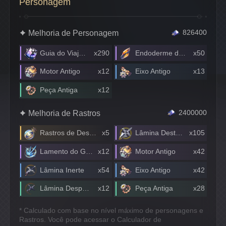
Personagem
Melhoria de Personagem
826400
Guia do Viajante
x290
Endoderme de Quitina
x50
Motor Antigo
x12
Eixo Antigo
x13
Peça Antiga
x12
Melhoria de Rastros
2400000
Rastros de Destino
x5
Lâmina Destruidora de Mundos
x105
Lamento do Guardião
x12
Motor Antigo
x42
Lâmina Inerte
x54
Eixo Antigo
x42
Lâmina Despedaçada
x12
Peça Antiga
x28
* Calculado com base no nível máximo de personagens e
Rastros. Você pode acessar o Calculador de