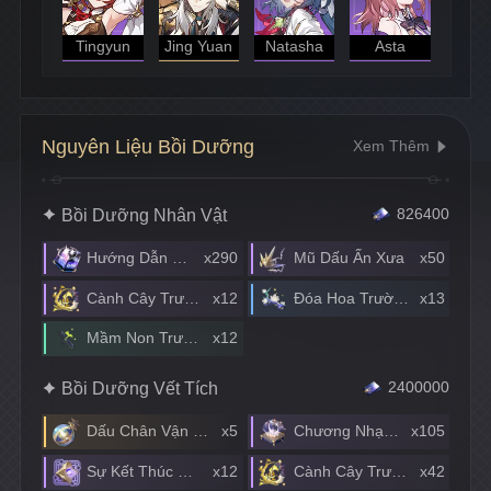
Tingyun
Jing Yuan
Natasha
Asta
Nguyên Liệu Bồi Dưỡng
Xem Thêm
Bồi Dưỡng Nhân Vật
826400
Hướng Dẫn Dạo Chơi
x290
Mũ Dấu Ấn Xưa
x50
Cành Cây Trường Thọ
x12
Đóa Hoa Trường Thọ
x13
Mầm Non Trường Thọ
x12
Bồi Dưỡng Vết Tích
2400000
Dấu Chân Vận Mệnh
x5
Chương Nhạc Chòm Sao
x105
Sự Kết Thúc Của Kẻ Hủy Diệt
x12
Cành Cây Trường Thọ
x42