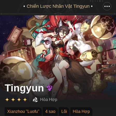
Chiến Lược Nhân Vật Tingyun
Kéo xuống để hiển thị hình vẽ hoàn chỉnh
Tingyun
Hòa Hợp
Xianzhou "Luofu"
4 sao
Lôi
Hòa Hợp