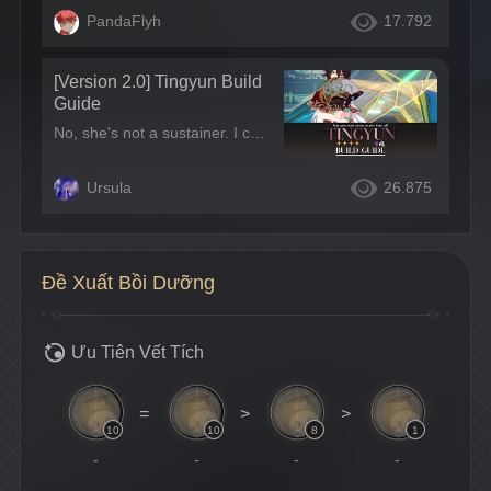
PandaFlyh
17.792
[Version 2.0] Tingyun Build
Guide
No, she's not a sustainer. I can't understand the enemies' hatred towards her. You can also view my Instagram post: https://www.instagram.com/p/C3ktVKFL96N/?utm_source=ig_web_copy_link&igsh=MzRlODBiNWFlZA==
Ursula
26.875
Đề Xuất Bồi Dưỡng
Ưu Tiên Vết Tích
=
>
>
10
10
8
1
-
-
-
-