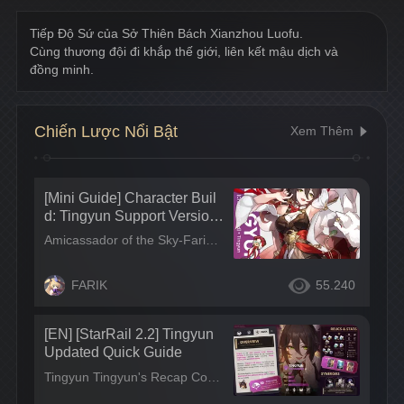
Tiếp Độ Sứ của Sở Thiên Bách Xianzhou Luofu.
Cùng thương đội đi khắp thế giới, liên kết mậu dịch và 
đồng minh.
Chiến Lược Nổi Bật
Xem Thêm
[Mini Guide] Character Buil
d: Tingyun Support Version
2.7
Amicassador of the Sky-Faring Commission of the Xjanzhou Luofu. She travels with business delegates, forging trade relationships and alliances with many.worlds. Minimum Stats* (Get All You Can): - ATK: 2400** - SPD: 140 / Tingyun's SPD is above the DPS Character's SPD *Amount gained from Character, Light Cone, and Relic (including Planar Ornament). **The higher the related attributes, the better the potential of the Character.
FARIK
55.240
[EN] [StarRail 2.2] Tingyun
Updated Quick Guide
Tingyun Tingyun's Recap Conclusion & Credits ✧ Credits: PandaFlyh (wrote the guide), Elwenz (made the design), Honkai Star Rail Wiki (official images) ✧ ✧ Reposting is allowed with credits, however