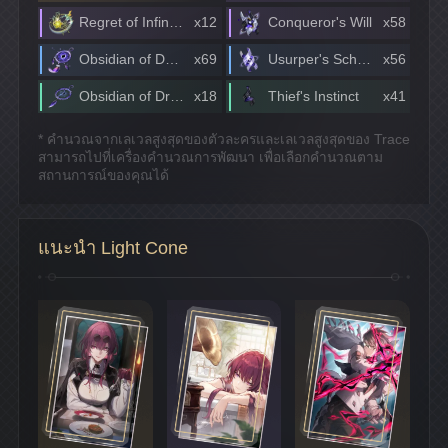
Regret of Infinite Ochema
x12
Conqueror's Will
x58
Obsidian of Desolation
x69
Usurper's Scheme
x56
Obsidian of Dread
x18
Thief's Instinct
x41
* คำนวณจากเลเวลสูงสุดของตัวละครและเลเวลสูงสุดของ Trace
สามารถไปที่เครื่องคำนวณการพัฒนา เพื่อเลือกคำนวณตาม
สถานการณ์ของคุณได้
แนะนำ Light Cone