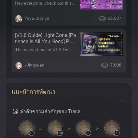
cter Guide
Hey everyone, check out this Kafka character infographic I made! Hope it helps! Leave a comment if it's useful!~ Tips: I'll also be updating this guide in other language regions at the same time, make sure to check out the posts and leave a comment~
Yaya-Bronya
96,587
[V1.6 Guide] Light Cone [Pa
tience Is All You Need] Pow
er & Versatility Evaluation
The second half of V1.6 limited banner releases 5-star Light Cone [Patience Is All You Need]! How will this Light Cone enhance Kafka? Is it necessary to pull for Kafka's this signature Light Cone? This guide will provide an evaluation of the 5-star signature Light Cone [Patience Is All You Need] for [Kafka] on its versatility and strength~
i-Jingyuan
7,808
แนะนำการพัฒนา
ลำดับความสำคัญของ Trace
=
>
>
10
10
6
1