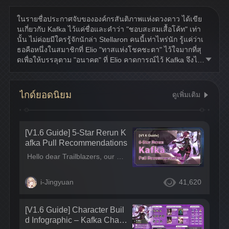
ในรายชื่อประกาศจับขององค์กรสันติภาพแห่งดวงดาว ได้เขีย
นเกี่ยวกับ Kafka ไว้แค่ชื่อและคำว่า "ชอบสะสมเสื้อโค้ท" เท่า
นั้น ไม่ค่อยมีใครรู้จักนักล่า Stellaron คนนี้เท่าไหร่นัก รู้แค่ว่าเ
ธอคือหนึ่งในสมาชิกที่ Elio "ทาสแห่งโชคชะตา" ไว้ใจมากที่สุ
ดเพื่อให้บรรลุตาม "อนาคต" ที่ Elio คาดการณ์ไว้ Kafka จึงได้เ
ริ่มปฏิบัติการ
ไกด์ยอดนิยม
ดูเพิ่มเติม
[V1.6 Guide] 5-Star Rerun K
afka Pull Recommendations
Hello dear Trailblazers, our beloved Kafka is coming back in V1.6. Is she still worth pulling in the current version? Let’s investigate together! =Pull Recommendations= Pull recommendations targeted at different player groups are listed below. If you’re a die-hard Kafka fan, you can skip this section and go straight to the build guide section~
i-Jingyuan
41,620
[V1.6 Guide] Character Buil
d Infographic – Kafka Chara