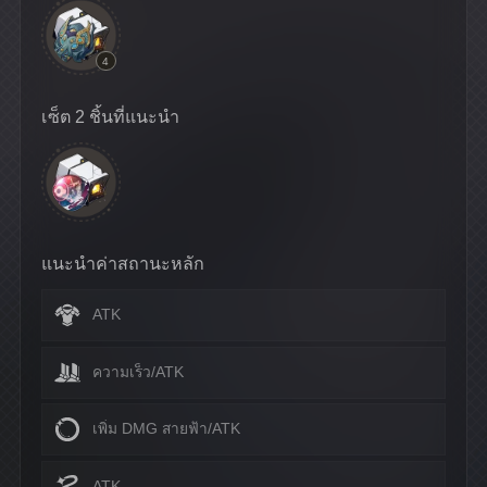
4
เซ็ต 2 ชิ้นที่แนะนำ
แนะนำค่าสถานะหลัก
ATK
ความเร็ว/ATK
เพิ่ม DMG สายฟ้า/ATK
ATK