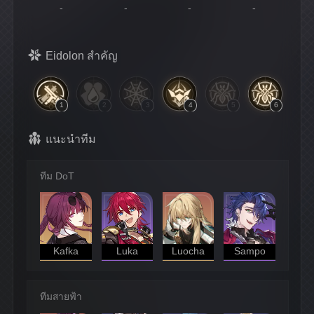
-
-
-
-
Eidolon สำคัญ
1
2
3
4
5
6
แนะนำทีม
ทีม DoT
Kafka
Luka
Luocha
Sampo
ทีมสายฟ้า