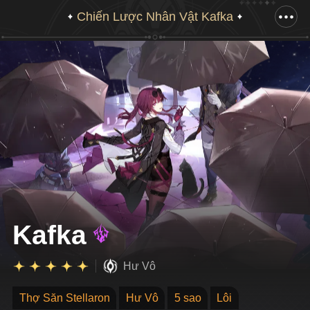
Chiến Lược Nhân Vật Kafka
Kéo xuống để hiển thị hình vẽ hoàn chỉnh
Kafka
Hư Vô
Thợ Săn Stellaron
Hư Vô
5 sao
Lôi