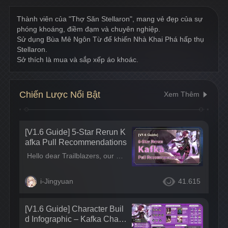
Thành viên của "Thợ Săn Stellaron", mang vẻ đẹp của sự 
phóng khoáng, điềm đạm và chuyên nghiệp.
Sử dụng Bùa Mê Ngôn Từ để khiến Nhà Khai Phá hấp thụ 
Stellaron.
Sở thích là mua và sắp xếp áo khoác.
Chiến Lược Nổi Bật
Xem Thêm
[V1.6 Guide] 5-Star Rerun K
afka Pull Recommendations
Hello dear Trailblazers, our beloved Kafka is coming back in V1.6. Is she still worth pulling in the current version? Let’s investigate together! =Pull Recommendations= Pull recommendations targeted at different player groups are listed below. If you’re a die-hard Kafka fan, you can skip this section and go straight to the build guide section~
i-Jingyuan
41.615
[V1.6 Guide] Character Buil
d Infographic – Kafka Chara