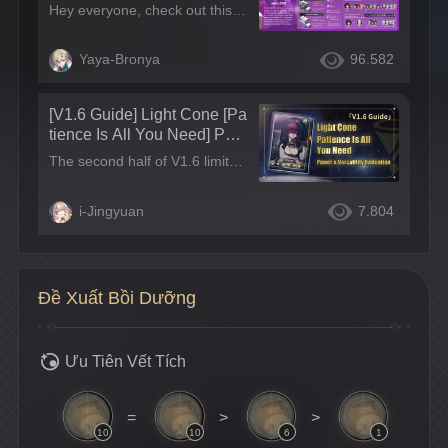
cter Guide
Hey everyone, check out this Kafka character infographic I made! Hope it helps! Leave a comment if it's useful!~ Tips: I'll also be updating this guide in other language regions at the same time, make sure to check out the posts and leave a comment~
Yaya-Bronya
96.582
[V1.6 Guide] Light Cone [Pa
tience Is All You Need] Pow
er & Versatility Evaluation
The second half of V1.6 limited banner releases 5-star Light Cone [Patience Is All You Need]! How will this Light Cone enhance Kafka? Is it necessary to pull for Kafka's this signature Light Cone? This guide will provide an evaluation of the 5-star signature Light Cone [Patience Is All You Need] for [Kafka] on its versatility and strength~
i-Jingyuan
7.804
Đề Xuất Bồi Dưỡng
Ưu Tiên Vết Tích
=
>
>
10
10
6
1