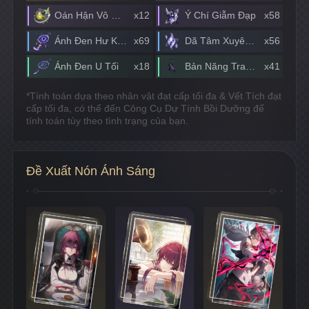
Oán Hận Vô Hạn
x12
Ý Chí Giẫm Đạp
x58
Ánh Đen Hư Không
x69
Dã Tâm Xuyên Tạc
x56
Ánh Đen U Tối
x18
Bản Năng Tranh Đoạt
x41
*Tính toán dựa theo nhân vật đạt cấp tối đa & Vết Tích đạt
cấp tối đa, có thể đến Công Cụ Dự Tính Bồi Dưỡng để
tính toán tùy theo tình trạng của bạn.
Đề Xuất Nón Ánh Sáng