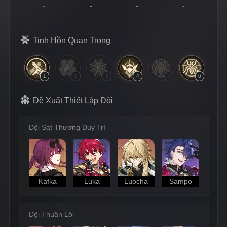
-
-
-
-
Tinh Hồn Quan Trọng
1
2
3
4
5
6
Đề Xuất Thiết Lập Đội
Đội Sát Thương Duy Trì
Kafka
Luka
Luocha
Sampo
Đội Thuần Lôi