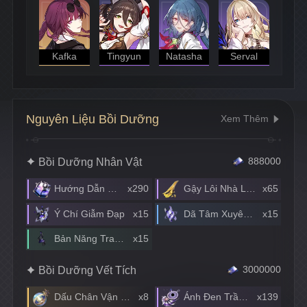
Kafka
Tingyun
Natasha
Serval
Nguyên Liệu Bồi Dưỡng
Xem Thêm
Bồi Dưỡng Nhân Vật
888000
Hướng Dẫn Dạo Chơi
x290
Gậy Lôi Nhà Luyện Hình
x65
Ý Chí Giẫm Đạp
x15
Dã Tâm Xuyên Tạc
x15
Bản Năng Tranh Đoạt
x15
Bồi Dưỡng Vết Tích
3000000
Dấu Chân Vận Mệnh
x8
Ánh Đen Trầm Luân
x139