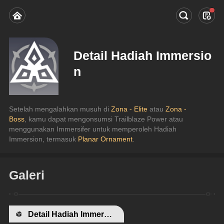
Detail Hadiah Immersio
n
Setelah mengalahkan musuh di 
Zona - Elite
 atau 
Zona - 
Boss
, kamu dapat mengonsumsi Trailblaze Power atau 
menggunakan Immersifer untuk memperoleh Hadiah 
Immersion, termasuk 
Planar Ornament
.
Galeri
Detail Hadiah Immersion