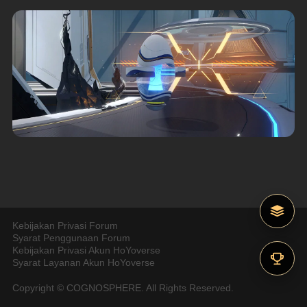
Kebijakan Privasi Forum
Syarat Penggunaan Forum
Kebijakan Privasi Akun HoYoverse
Syarat Layanan Akun HoYoverse
Copyright © COGNOSPHERE. All Rights Reserved.