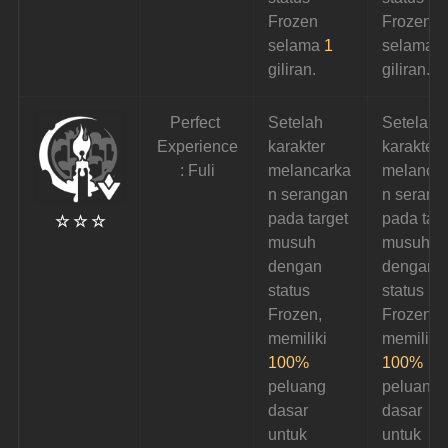
Frozen 
Frozen 
selama
1
selama 
1
giliran.
giliran.
Perfect 
Setelah 
Setelah 
Experience
karakter 
karakter 
: Fuli
melancarka
melanca
n serangan 
n serang
pada target 
pada targ
☆ ☆ ☆
musuh 
musuh 
dengan 
dengan 
status 
status 
Frozen, 
Frozen, 
memiliki 
memiliki 
100%
100% 
peluang 
peluang 
dasar 
dasar 
untuk 
untuk 