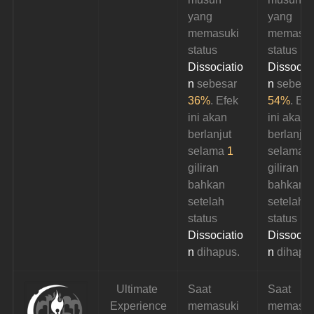
yang 
yang 
memasuki 
memasuk
status 
status 
Dissociatio
Dissociat
n
 sebesar 
n 
sebesa
36%
. Efek 
54%
. Efe
ini akan 
ini akan 
berlanjut 
berlanjut
selama 
1 
selama 
1
giliran 
giliran 
bahkan 
bahkan 
setelah 
setelah 
status 
status 
Dissociatio
Dissociat
n
 dihapus.
n 
dihapu
Ultimate 
Saat 
Saat 
Experience
memasuki 
memasuk