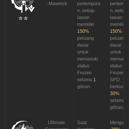
: Maverick
pertempura
pertempu
n, setiap 
n, setiap 
lawan 
lawan 
☆ ☆
memiliki 
memiliki 
150%
150%
peluang 
peluang 
dasar 
dasar 
untuk 
untuk 
memasuki 
memasuk
status 
status 
Frozen 
Frozen d
selama 
1
SPD 
giliran.
berkuran
30%
selama 
1
giliran.
Ultimate 
Saat 
Mengura