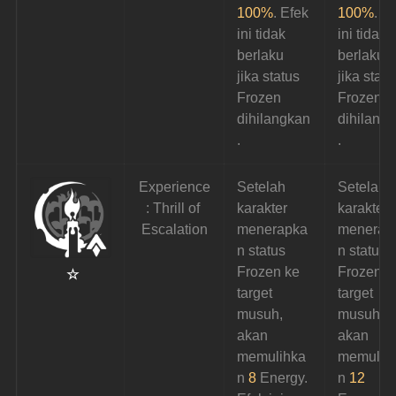
100%
. Efek 
100%
. E
ini tidak 
ini tidak 
berlaku 
berlaku 
jika status 
jika statu
Frozen 
Frozen 
dihilangkan
dihilang
.
.
Experience
Setelah 
Setelah 
: Thrill of 
karakter 
karakter 
Escalation
menerapka
menerap
n status 
n status 
Frozen ke 
Frozen k
 ☆
target 
target 
musuh, 
musuh, 
akan
akan
memulihka
memulih
n 
8
 Energy. 
n 
12