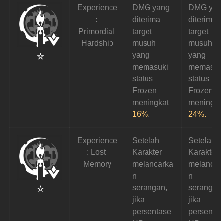
Experience
DMG yang 
DMG yan
: 
diterima 
diterima 
Primordial 
target 
target 
Hardship
musuh 
musuh 
yang 
yang 
 ☆
memasuki 
memasuk
status 
status 
Frozen 
Frozen 
meningkat 
meningka
16%
.
24%.
Experience
Setelah 
Setelah 
: Lost 
Karakter 
Karakter 
Memory
melancarka
melanca
n 
n 
serangan, 
serangan
☆
jika 
jika 
persentase 
persenta