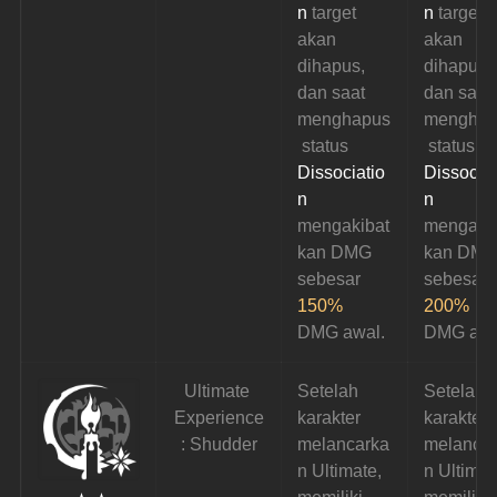
n 
target 
n 
target 
akan 
akan 
dihapus, 
dihapus, 
dan saat 
dan saat 
menghapus
menghap
 status 
 status 
Dissociatio
Dissociat
n 
n 
mengakibat
mengaki
kan DMG 
kan DMG
sebesar 
sebesar 
150%
200%
DMG awal.
DMG awa
Ultimate 
Setelah 
Setelah 
Experience
karakter 
karakter 
: Shudder
melancarka
melanca
n Ultimate, 
n Ultimat