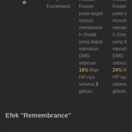
 ☆
Excitement
Frozen 
Frozen 
pada target 
pada targ
musuh,
musuh,
memperole
mempero
h Shield 
h Shield 
yang dapat 
yang dap
menahan 
menahan
DMG 
DMG 
sebesar 
sebesar 
16%
 Max 
24%
 Ma
HP-nya 
HP-nya 
selama 
3
selama 
3
giliran.
giliran.
Efek "Remembrance"