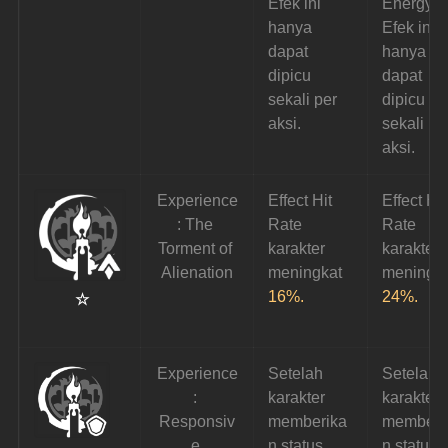
Efek ini 
Energy. 
hanya 
Efek ini 
dapat 
hanya 
dipicu 
dapat 
sekali per 
dipicu 
aksi.
sekali pe
aksi.
Experience
Effect Hit 
Effect Hit
: The 
Rate 
Rate 
Torment of 
karakter 
karakter 
Alienation
meningkat 
meningka
16%.
24%.
 ☆
Experience
Setelah 
Setelah 
: 
karakter 
karakter 
Responsiv
memberika
memberi
e 
n status 
n status 