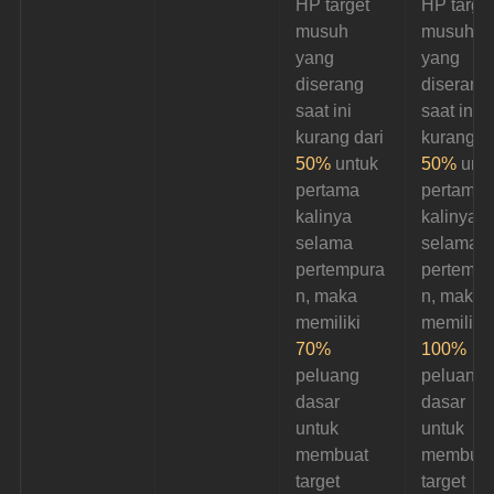
HP target 
HP target
musuh 
musuh 
yang 
yang 
diserang 
diserang
saat ini 
saat ini 
kurang dari
kurang da
50%
 untuk 
50%
 untu
pertama 
pertama 
kalinya 
kalinya 
selama 
selama 
pertempura
pertempu
n, maka 
n, maka 
memiliki 
memiliki 
70%
100%
peluang 
peluang 
dasar 
dasar 
untuk 
untuk 
membuat 
membuat
target 
target 