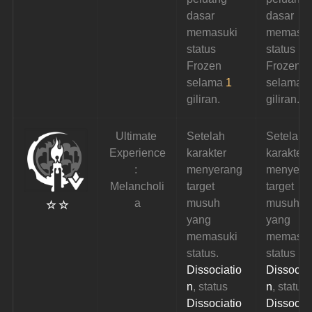
dasar 
dasar 
memasuki 
memasuk
status 
status 
Frozen 
Frozen 
selama 
1
selama 
1
giliran.
giliran.
Ultimate 
Setelah 
Setelah 
Experience
karakter 
karakter 
: 
menyerang 
menyera
Melancholi
target 
target 
a
musuh 
musuh 
☆ ☆
yang 
yang 
memasuki 
memasuk
status. 
status 
Dissociatio
Dissociat
n
, status 
n
, status 
Dissociatio
Dissociat