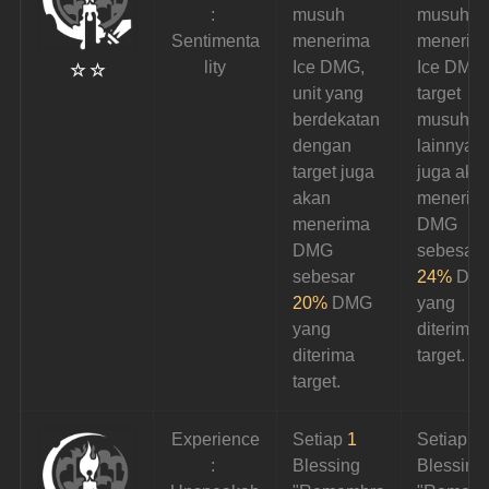
: 
musuh 
musuh 
Sentimenta
menerima 
menerim
lity
Ice DMG, 
Ice DMG,
☆ ☆
unit yang 
target 
berdekatan 
musuh 
dengan 
lainnya 
target juga 
juga aka
akan 
menerim
menerima 
DMG 
DMG 
sebesar 
sebesar 
24%
 DM
20%
 DMG 
yang 
yang 
diterima 
diterima 
target.
target.
Experience
Setiap 
1 
Setiap 
1 
: 
Blessing 
Blessing