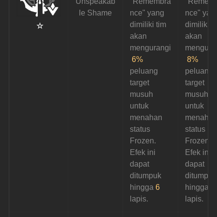
Unspeakab
"Remembra
"Remem
le Shame
nce" yang 
nce" yan
dimiliki tim 
dimiliki t
 ☆
akan 
akan 
mengurangi
mengura
6%
8%
peluang 
peluang 
target 
target 
musuh 
musuh 
untuk 
untuk 
menahan 
menahan
status 
status 
Frozen. 
Frozen. 
Efek ini 
Efek ini 
dapat 
dapat 
ditumpuk 
ditumpuk
hingga 
6
hingga 
9
lapis.
lapis.