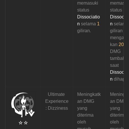
memasuki 
memasuk
status 
status 
Dissociatio
Dissociat
n
 selama 
1
n
 selama
giliran.
giliran d
mengaki
kan 
20%
DMG 
tambaha
saat 
Dissociat
n
 dihapu
Ultimate 
Meningkatk
Meningka
Experience
an DMG 
an DMG 
: Dizziness
yang 
yang 
diterima 
diterima 
oleh 
oleh 
☆ ☆
musuh 
musuh 