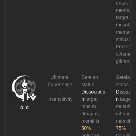
untuk 
membuat
target 
musuh 
memasuk
status 
Frozen 
selama 
1
giliran.
Ultimate 
Setelah 
Setelah 
Experience
status 
status 
: 
Dissociatio
Dissociat
Insensitivity
n
 target
n
 target 
musuh 
musuh 
☆ ☆
dihapus, 
dihapus, 
memiliki 
memiliki 
50%
75%
peluang 
peluang 