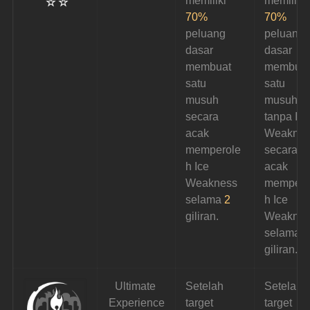
memiliki 
memiliki 
☆ ☆
70%
70%
peluang 
peluang 
dasar 
dasar 
membuat 
membuat
satu 
satu 
musuh 
musuh 
secara 
tanpa Ice
acak 
Weaknes
memperole
secara 
h Ice 
acak 
Weakness 
mempero
selama
 2
h Ice 
giliran.
Weaknes
selama 
2
giliran.
Ultimate 
Setelah 
Setelah 
Experience
target 
target 