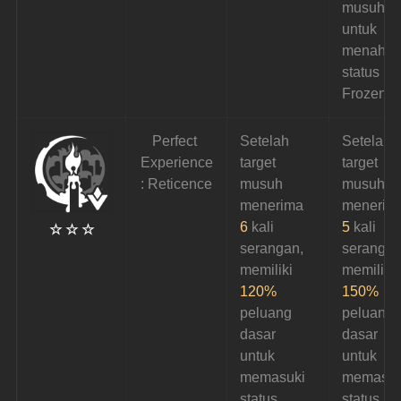
musuh 
untuk 
menahan
status 
Frozen.
Perfect 
Setelah 
Setelah 
Experience
target 
target 
: Reticence
musuh 
musuh 
menerima
menerim
6 
kali 
5
 kali 
☆ ☆ ☆
serangan, 
serangan
memiliki
memiliki 
120%
150%
peluang 
peluang 
dasar 
dasar 
untuk 
untuk 
memasuki 
memasuk
status 
status 