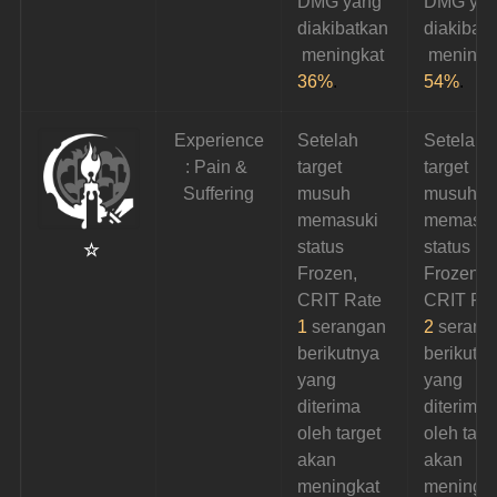
DMG yang 
DMG yan
diakibatkan
diakibat
 meningkat 
 meningk
36%
.
54%
.
Experience
Setelah 
Setelah 
: Pain & 
target 
target 
Suffering
musuh 
musuh 
memasuki 
memasuk
status 
status 
 ☆
Frozen, 
Frozen, 
CRIT Rate 
CRIT Rat
1
 serangan 
2
 serang
berikutnya 
berikutny
yang 
yang 
diterima 
diterima 
oleh target 
oleh targ
akan 
akan 
meningkat 
meningka