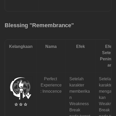
Blessing "Remembrance"
Kelangkaan
Nama
Efek
Efek 
Setelah
Peningk
an
Perfect 
Setelah 
Setelah 
Experience
karakter 
karakter 
: Innocence
memberika
mengaki
n 
kan 
Weakness 
Weaknes
☆ ☆ ☆
Break 
Break 