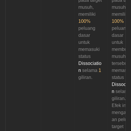
pada target 
pada targ
musuh, 
musuh, 
memiliki 
memiliki 
100%
100%
peluang 
peluang 
dasar 
dasar 
untuk 
untuk 
memasuki 
membuat
status 
musuh 
Dissociatio
tersebut 
n
 selama 
1
memasuk
giliran.
status
Dissociat
n
 selama
giliran. 
Efek ini 
mengaba
an pelua
target 