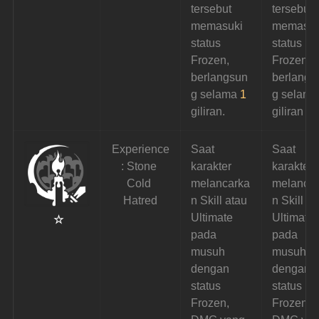
tersebut 
tersebut 
memasuki 
memasuk
status 
status 
Frozen, 
Frozen, 
berlangsun
berlangs
g selama 
1
g selama
giliran.
giliran
Experience
Saat 
Saat 
: Stone 
karakter 
karakter 
Cold 
melancarka
melanca
Hatred
n Skill atau 
n Skill at
Ultimate 
Ultimate 
 ☆
pada 
pada 
musuh 
musuh 
dengan 
dengan 
status 
status 
Frozen, 
Frozen, 