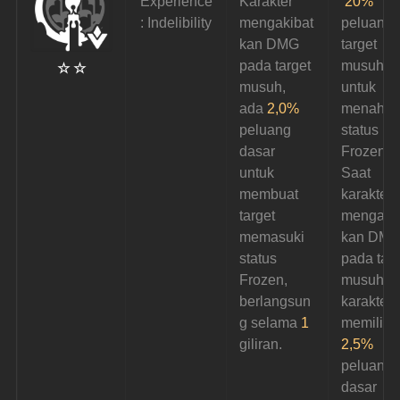
Experience
Karakter 
20%
: Indelibility
mengakibat
peluang 
kan DMG 
target 
pada target 
musuh 
☆ ☆
musuh, 
untuk 
ada 
2,0%
menahan
peluang 
status 
dasar 
Frozen. 
untuk 
Saat 
membuat 
karakter
target 
mengaki
memasuki 
kan DMG
status 
pada targ
Frozen, 
musuh, 
berlangsun
karakter 
g selama 
1
memiliki 
giliran.
2,5%
peluang 
dasar 