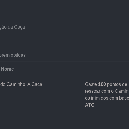
ção da Caça
orem obtidas
Nome
 do Caminho: A Caça
Gaste 
100
 pontos de 
ressoar com o Camin
os inimigos com bas
ATQ
.