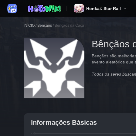
Honkai: Star Rail
INÍCIO
/
Bênçãos
/
Bênçãos da Caça
Bênçãos 
Bençãos são melhorias 
evento aleatórios que
Todos os seres buscam
Informações Básicas