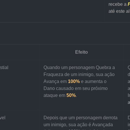
recebe a 
F
até este a
Efeito
tial
Quando um personagem Quebra a 
Fraqueza de um inimigo, sua ação 
d
Avança em 
100%
 e aumenta o 
a
Dano causado em seu próximo 
a
ataque em 
50%
.
I
a
vel
Depois que um personagem derrota 
D
um inimigo, sua ação é Avançada 
i