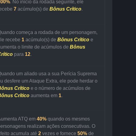
100%
. No início da rodada seguinte, ele 
ecebe 
7
acúmulo(s) de 
Bônus Crítico
.
Quando começa a rodada de um personagem, 
le recebe 
1 
acúmulo(s) de 
Bônus Crítico
 e 
umenta o limite de acúmulos de 
Bônus 
rítico
 para 
12
.
uando um aliado usa a sua Perícia Suprema 
u desfere um Ataque Extra, ele pode herdar o 
Bônus Crítico
 e o número de acúmulos de 
Bônus Crítico
 aumenta em 
1
.
Aumenta ATQ em 
40%
 quando os mesmos 
ersonagens realizam ações consecutivas. O 
feito acumula até
2
 vezes e fornece 
50%
 de 