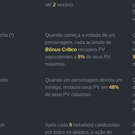
até 
2
 vez(es).
c
E
r
cha (*)
Quando começa a rodada de um 
personagem, cada acúmulo de 
o
Bônus Crítico 
recupera PV 
r
equivalentes a 
5%
 de seus PV 
máximos.
d
stro
Quando um personagem derrota um 
inimigo, restaura seus PV em 
48%
d
de seus PV máximos.
d
sin
Após cada 
6
 rodada(s) conduzidas 
por todos os aliados, a ação do 
o