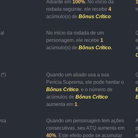
Adiante em 
100%
. No início da 
rodada seguinte, ele recebe 
4
r
acúmulo(s) de 
Bônus Crítico
.
al
No início da rodada de um 
personagem, ele recebe 
1
e
acúmulo(s) de 
Bônus Crítico.
a
C
(*)
Quando um aliado usa a sua 
Q
Perícia Suprema, ele pode herdar o 
o
Bônus Crítico
, e o número de 
acúmulos de 
Bônus Crítico
aumenta em 
1
.
voa
Quando um personagem tem ações 
consecutivas, seu ATQ aumenta em 
p
40%
. Este efeito pode se acumular 
e