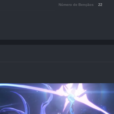
Número de Bençãos
22