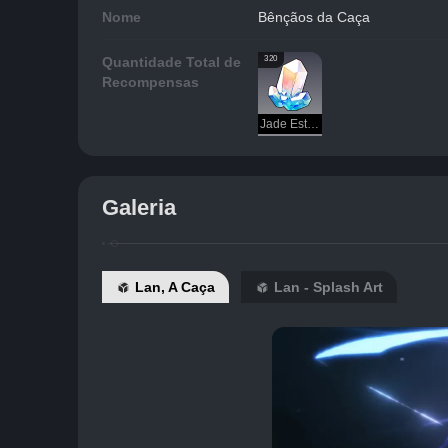
Nome
Bênçãos da Caça
320
Quantidade Total de
Recompensas
Jade Estelar
Galeria
Lan, A Caça
Lan - Splash Art