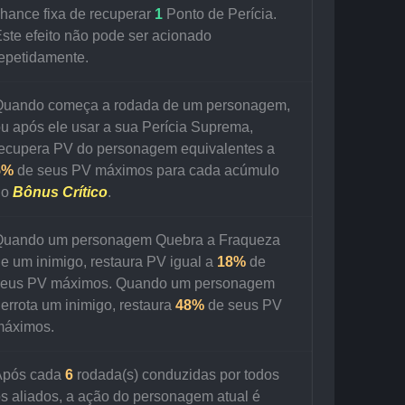
hance fixa de recuperar 
1 
Ponto de Perícia. 
ste efeito não pode ser acionado 
epetidamente.
Quando começa a rodada de um personagem, 
u após ele usar a sua Perícia Suprema, 
ecupera PV do personagem equivalentes a 
5% 
de seus PV máximos para cada acúmulo 
o 
Bônus Crítico
.
Quando um personagem Quebra a Fraqueza 
e um inimigo, restaura PV igual a 
18%
 de 
seus PV máximos. Quando um personagem 
errota um inimigo, restaura 
48% 
de seus PV 
máximos.
Após cada
6 
rodada(s) conduzidas por todos 
s aliados, a ação do personagem atual é 