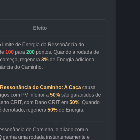
Efeito
 limite de Energia da Ressonância do 
de 
100
 para 
200 
pontos. Quando a rodada de 
 começa, regenera 
3%
 de Energia adicional 
ância do Caminho.
Ressonância do Caminho: A Caça
 causa 
igos com PV inferior a 
50%
 são garantidos de 
certo CRIT, com Dano CRIT em 
50%
. Quando 
é derrotado, regenera 
50%
 de Energia.
essonância do Caminho, o aliado com o 
Q
 ganha uma rodada instantaneamente e 