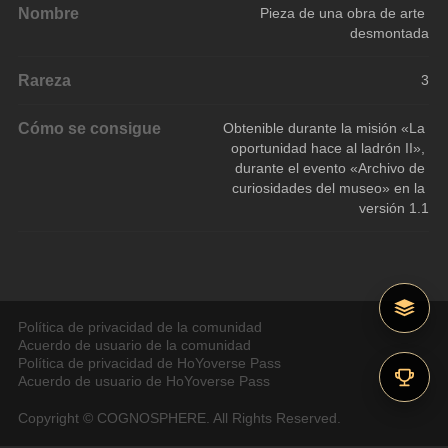
Nombre
Pieza de una obra de arte 
desmontada
Rareza
3
Cómo se consigue
Obtenible durante la misión «La 
oportunidad hace al ladrón II», 
durante el evento «Archivo de 
curiosidades del museo» en la 
versión 1.1
Política de privacidad de la comunidad
Acuerdo de usuario de la comunidad
Política de privacidad de HoYoverse Pass
Acuerdo de usuario de HoYoverse Pass
Copyright © COGNOSPHERE. All Rights Reserved.