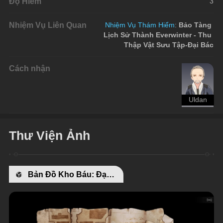
Độ Hiếm
3
Nhiệm Vụ Liên Quan
Nhiệm Vụ Thám Hiểm
:
 Bảo Tàng 
Lịch Sử Thành Everwinter - Thu 
Thập Vật Sưu Tập-Đại Bác
Cách nhận
Uldan
Thư Viện Ảnh
Bản Đồ Kho Báu: Đại Bác