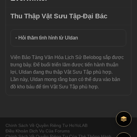
Thu Thập Vật Sưu Tập-Đại Bác
• 
Hỏi thăm tình hình từ Uldan
Viện Bảo Tàng Văn Hóa Lịch Sử Belobog sắp được 
trưng bày. Để buổi triển lãm được tiến hành thuận 
lợi, Uldan đang thu thập Vật Sưu Tập phù hợp.
Lần này, Uldan mong rằng bạn có thể dựa vào bản 
đồ kho báu để tìm Vật Sưu Tập phù hợp.
Chính Sách Về Quyền Riêng Tư HoYoLAB
Điều Khoản Dịch Vụ Của Forums
Chính Sách Về Quyền Riêng Tư Của Thẻ Thông Hành