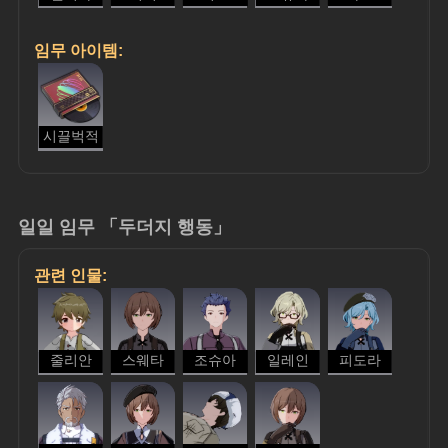
임무 아이템:
시끌벅적
일일 임무 「두더지 행동」
관련 인물:
줄리안
스웨타
조슈아
일레인
피도라