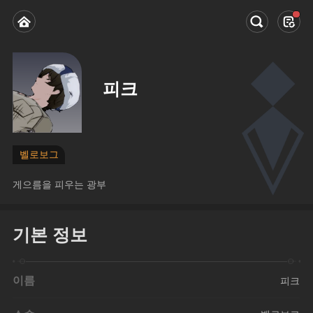
피크
벨로보그
게으름을 피우는 광부
기본 정보
이름
피크