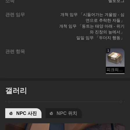
소속
벨로보그
관련 임무
개척 임무 「시들어가는 겨울밤 - 심
연으로 추락한 자들」
개척 임무 「동트는 태양 아래 - 위기
와 진창의 늪에서」
일일 임무 「두더지 행동」
관련 항목
1
피크의 이름이 적힌 택배
갤러리
NPC 사진
NPC 위치