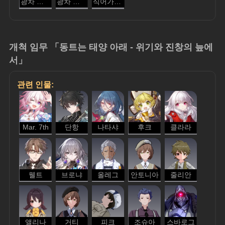
광차 바퀴
광차 고정핀
식어가는 태양
개척 임무 「동트는 태양 아래 - 위기와 진창의 늪에
서」
관련 인물:
Mar. 7th
단항
나타샤
후크
클라라
웰트
브로냐
올레그
안토니아
줄리안
앨리나
거티
피크
조슈아
스바로그