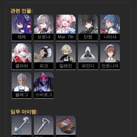
관련 인물:
제레
브로냐
Mar. 7th
단항
나타샤
클라라
피크
일레인
파인디
안토니아
올레그
스바로그
임무 아이템: