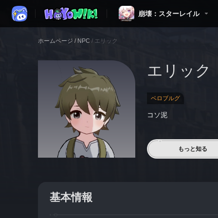
崩壊：スターレイル
ホームページ
/
NPC
/
エリック
エリック
ベロブルグ
コソ泥
もっと知る
基本情報