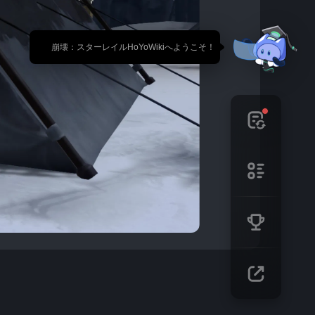
🎉 崩壊：スターレイルHoYoWikiへようこそ！