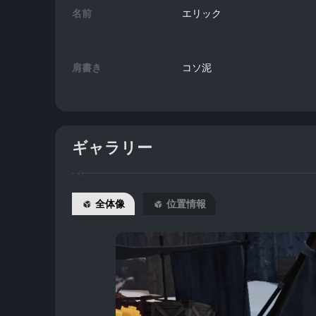
名前
エリック
肩書き
コソ泥
ギャラリー
全体像
位置情報