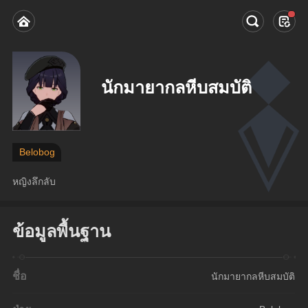
นักมายากลหีบสมบัติ
Belobog
หญิงลึกลับ
ข้อมูลพื้นฐาน
ชื่อ
นักมายากลหีบสมบัติ