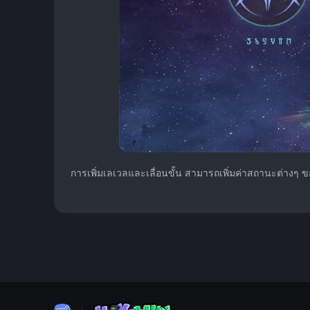
การเพิ่มเลเวลและเลื่อนขั้น สามารถเพิ่มค่าสถานะต่างๆ ข