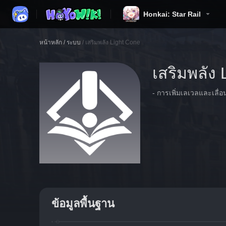
Honkai: Star Rail
หน้าหลัก
/
ระบบ
/
เสริมพลัง Light Cone
เสริมพลัง 
- การเพิ่มเลเวลและเลื่
ข้อมูลพื้นฐาน