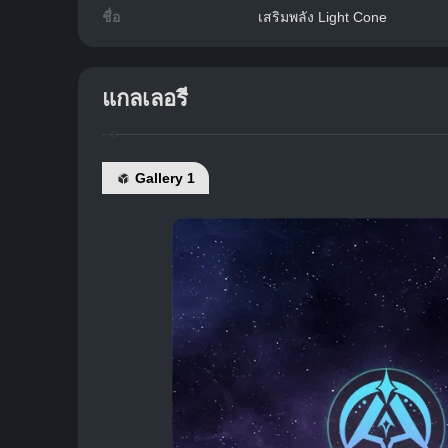
ชื่อ
เสริมพลัง Light Cone
แกลเลอรี
Gallery 1