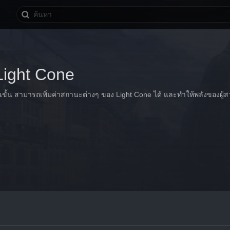
Light Cone
อนขั้น สามารถเพิ่มค่าสถานะต่างๆ ของ Light Cone ได้ และทำให้พลังของผู้ส