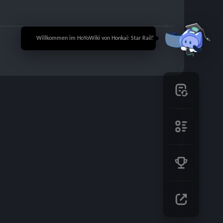
🎉 Willkommen im HoYoWiki von Honkai: Star Rail!