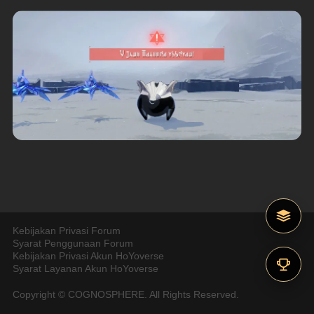
Kebijakan Privasi Forum
Syarat Penggunaan Forum
Kebijakan Privasi Akun HoYoverse
Syarat Layanan Akun HoYoverse
Copyright © COGNOSPHERE. All Rights Reserved.