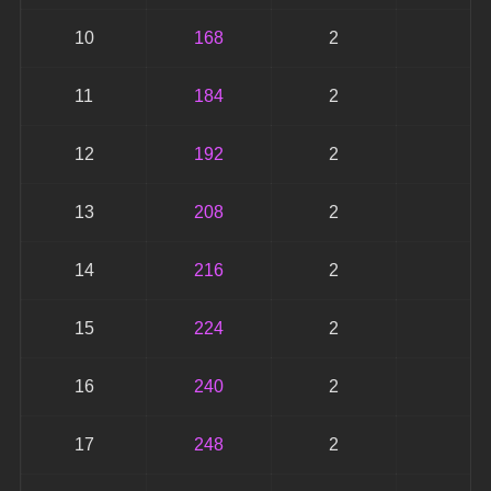
10
168
2
3
11
184
2
3
12
192
2
3
13
208
2
4
14
216
2
4
15
224
2
4
16
240
2
4
17
248
2
4