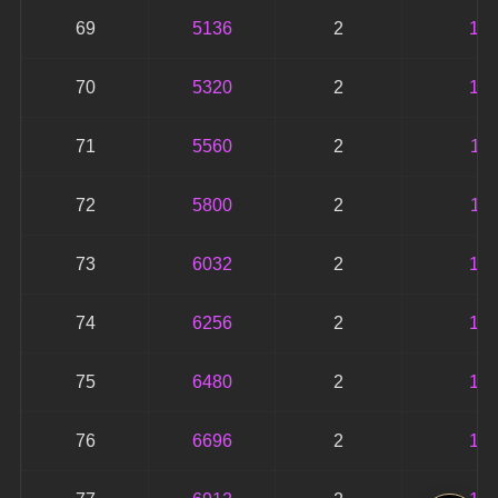
69
5136
2
10
70
5320
2
10
71
5560
2
11
72
5800
2
11
73
6032
2
12
74
6256
2
12
75
6480
2
12
76
6696
2
13