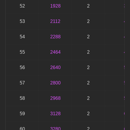
52
1928
2
38
53
2112
2
42
54
2288
2
45
55
2464
2
49
56
2640
2
52
57
2800
2
56
58
2968
2
59
59
3128
2
62
60
3280
2
65