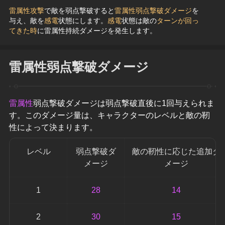
雷属性攻撃
で敵を弱点撃破すると
雷属性弱点撃破ダメージ
を
与え、敵を
感電
状態にします。
感電
状態は敵の
ターンが回っ
てきた時
に雷属性持続ダメージを発生します。
雷属性弱点撃破ダメージ
雷属性
弱点撃破ダメージは弱点撃破直後に1回与えられま
す。このダメージ量は、キャラクターのレベルと敵の靭
性によって決まります。
レベル
弱点撃破ダ
敵の靭性に応じた追加ダ
メージ
メージ
1
28
14
2
30
15