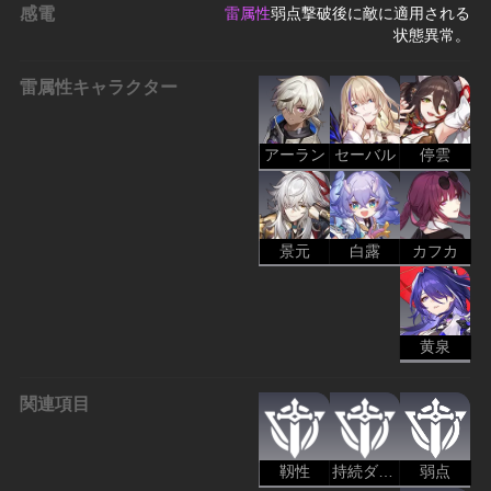
感電
雷属性
弱点撃破後に敵に適用される
状態異常。
雷属性キャラクター
アーラン
セーバル
停雲
景元
白露
カフカ
黄泉
関連項目
靱性
持続ダメージ
弱点