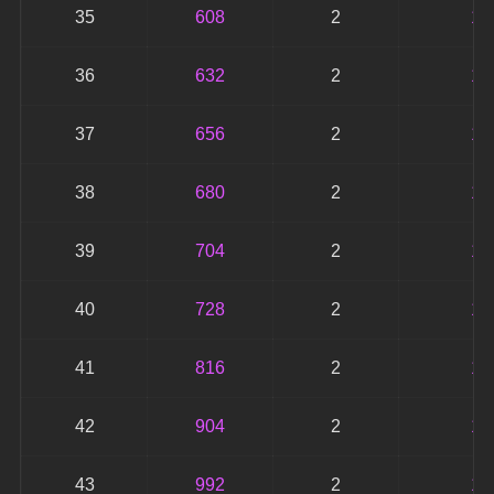
35
608
2
12
36
632
2
12
37
656
2
13
38
680
2
13
39
704
2
14
40
728
2
14
41
816
2
16
42
904
2
18
43
992
2
19