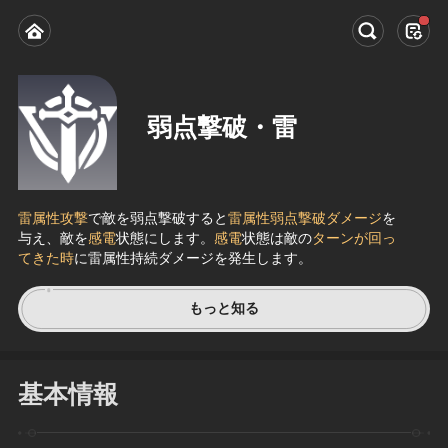
弱点撃破・雷
雷属性攻撃
で敵を弱点撃破すると
雷属性弱点撃破ダメージ
を
与え、敵を
感電
状態にします。
感電
状態は敵の
ターンが回っ
てきた時
に雷属性持続ダメージを発生します。
もっと知る
基本情報