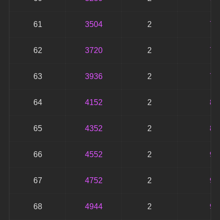
61
3504
2
70
62
3720
2
74
63
3936
2
78
64
4152
2
83
65
4352
2
87
66
4552
2
91
67
4752
2
95
68
4944
2
98