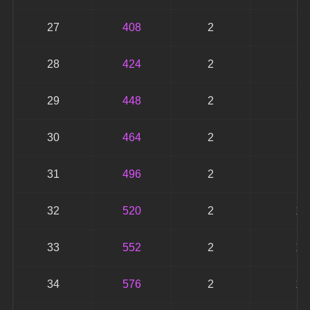
27
408
2
8
28
424
2
8
29
448
2
8
30
464
2
9
31
496
2
9
32
520
2
10
33
552
2
11
34
576
2
11