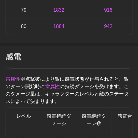
79
1832
916
80
1884
942
感電
雷属性
弱点撃破により敵に感電状態が付与されると、敵
のターン開始時に
雷属性
の持続ダメージを受けます。こ
のダメージ量は、キャラクターのレベルと敵のステータ
スによって決まります。
レベル
感電持続ダ
感電継続タ
感電合計
メージ
ーン数