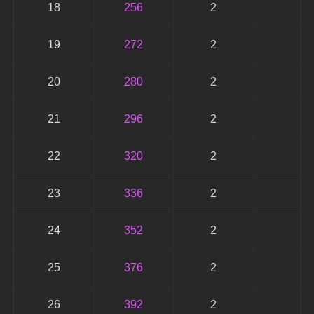
18
256
2
5
19
272
2
5
20
280
2
5
21
296
2
5
22
320
2
6
23
336
2
6
24
352
2
7
25
376
2
7
26
392
2
7