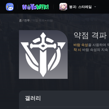
붕괴: 스타레일
홈
/
전투
/
약점 격파 • 바람
약점 격파 
바람 속성
을 사용하여 
작 시
 바람 속성의 지속
갤러리