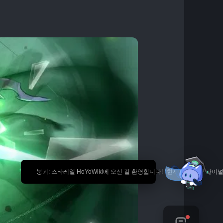
🎉 붕괴: 스타레일 HoYoWiki에 오신 걸 환영합니다! *현재 내용은 