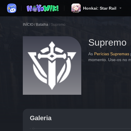
Honkai: Star Rail
INÍCIO
/
Batalha
/
Supremo
Supremo
As 
Perícias Supremas
momento. Use-os no m
Galeria