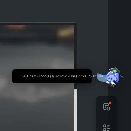
🎉 Seja bem-vindo(a) a HoYoWiki de Honkai: Star Rail!