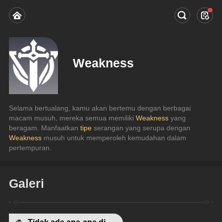
Weakness
Selama bertualang, kamu akan bertemu dengan berbagai 
macam musuh, mereka semua memiliki 
Weakness
 yang 
beragam. Manfaatkan 
tipe
 serangan yang serupa dengan 
Weakness
 musuh untuk memperoleh kemudahan dalam 
pertempuran.
Galeri
Tidak ada apa-apa di sini