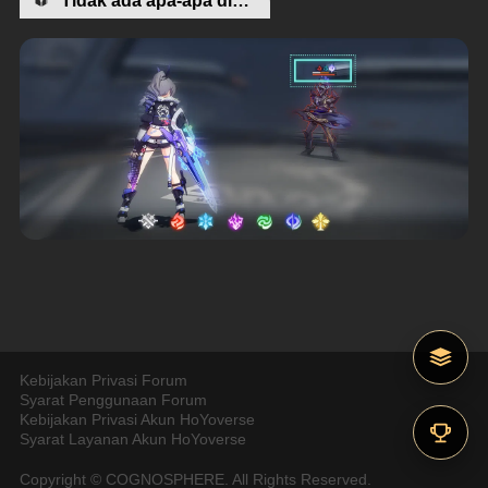
Kebijakan Privasi Forum
Syarat Penggunaan Forum
Kebijakan Privasi Akun HoYoverse
Syarat Layanan Akun HoYoverse
Copyright © COGNOSPHERE. All Rights Reserved.