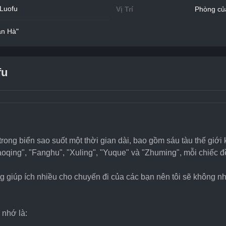
Luofu
Vị Trí
Phòng củ
ân Hà"
fu
trong biển sao suốt một thời gian dài, bao gồm sáu tàu thế giới
Yaoqing", "Fanghu", "Xuling", "Yuque" và "Zhuming", mỗi chiếc đ
giúp ích nhiều cho chuyến đi của các bạn nên tôi sẽ không nhắ
 nhớ là: