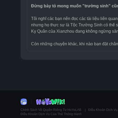
Đừng bày tỏ mong muốn "trường sinh" cũn
Tôi nghĩ các bạn nên đọc các tài liệu liên qua
nhưng họ thực sự là Tộc Trường Sinh có thể s
Kỵ Quân của Xianzhou đang không ngừng săn lù
Còn những chuyện khác, khi nào bạn đặt chân l
Chính Sách Về Quyền Riêng Tư HoYoLAB
Điều Khoản Dịch V
Điều Khoản Dịch Vụ Của Thẻ Thông Hành