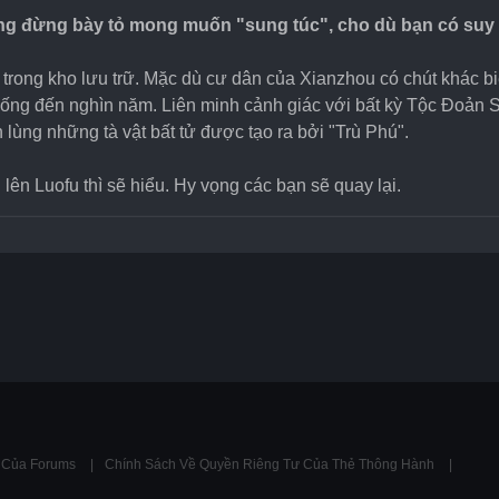
g đừng bày tỏ mong muốn "sung túc", cho dù bạn có suy 
n trong kho lưu trữ. Mặc dù cư dân của Xianzhou có chút khác b
ống đến nghìn năm. Liên minh cảnh giác với bất kỳ Tộc Đoản Si
ng những tà vật bất tử được tạo ra bởi "Trù Phú".
ên Luofu thì sẽ hiểu. Hy vọng các bạn sẽ quay lại.
ụ Của Forums
Chính Sách Về Quyền Riêng Tư Của Thẻ Thông Hành