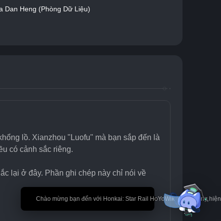
a Dan Heng (Phòng Dữ Liệu)
 khổng lồ. Xianzhou "Luofu" mà bạn sắp đến là 
ều có cảnh sắc riêng.
c lại ở đây. Phần ghi chép này chỉ nói về 
🎉 Chào mừng bạn đến với Honkai: Star Rail HoYoWiki! * Nội dung hi