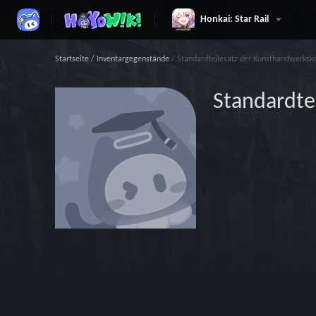
Honkai: Star Rail
Startseite
/
Inventargegenstände
/
Standardteilesatz der Kunsthandwerks
Standardte