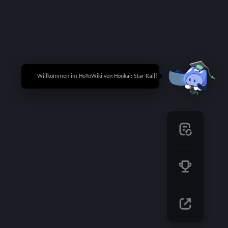
🎉 Willkommen im HoYoWiki von Honkai: Star Rail!