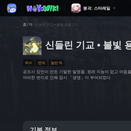
붕괴: 스타레일
홈
/
적
/
신들린 기교 • 불빛 용물고기
신들린 기교 • 불빛
허수
번개
일반 적
공조사 장인이 만든 기발한 발명품. 원래 지능이 없고 어둠을
어떠한 변이로 인해 잠시 「생명」이 부여되었다
기본 정보