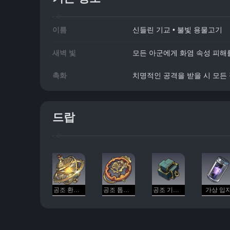
이름
신들린 기교 • 불빛 용물고기
새벽 빛
모든 아군에게 화염 속성 피해
촉화
치명적인 공격을 받을 시 모든
드랍
공조 환류 심장
공조 톱니바퀴
공조 기계 부품
가상 입