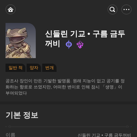
신들린 기교 • 구름 금두
꺼비
일반 적
양자
번개
공조사 장인이 만든 기발한 발명품. 원래 지능이 없고 공기를 정
화하는 향로로 쓰였지만, 어떠한 변이로 인해 잠시 「생명」이 
부여되었다
기본 정보
이름
신들린 기교 • 구름 금두꺼비