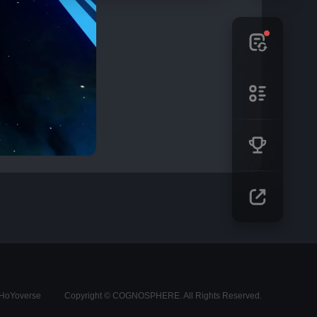
s HoYoverse
Copyright © COGNOSPHERE. All Rights Reserved.