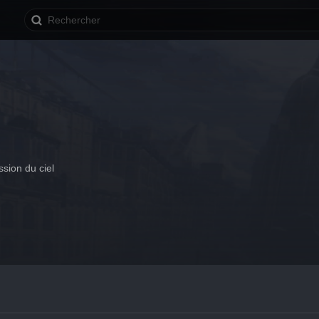
n
sion du ciel