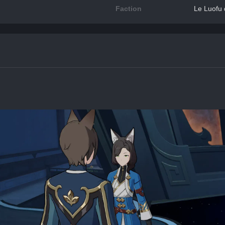
Faction
Le Luofu